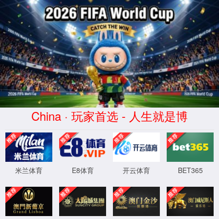
至尊国际97622网页版(股份有限公司)-
Official website
首页
关于我们
CureTec至尊
来源:
原创
|
作者:
Curetec至尊国际97622网页版（上海）
|
发
降低能耗节约生产，管理，人工成本
系统介绍