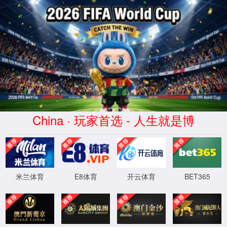
至尊国际97622网页版(股份有限公司)-
Official website
首页
关于我们
项目案例|
来源:
|
作者:
Curetec至尊国际97622网页版（上海）
|
发布时
系统介绍