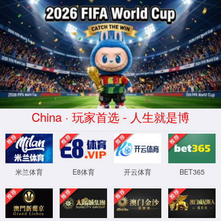
至尊国际97622网页版(股份有限公司)-
Official website
首页
关于我们
行业
来源:
|
作者:
Curetec至尊国际97622网页版（上海）
|
发布时
系统介绍